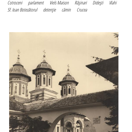
Cotroceni
parlament
Viels Maison
Răşinari
Dideşti
Vlahi
Sf. Ioan Botezătorul
detenţie
cămin
Crucea