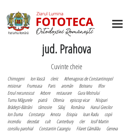
jud. Prahova
Cuvinte cheie
Chirnogeni
Ion Vască
cleric
Athenagoras de Constantinopol
misionar
Frumoasa
Paris
aromân
Boteanu
Ilfov
Eroul necunoscut
Arbore
restaurare
Gura Motrului
Turnu Măgurele
piatră
Oltenia
episcop vicar
Nisipari
Brădeşti-Bătrâni
târnosire
Sălaj
România
Hanul Grecilor
Ion Duma
Constanţa
Arnota
Etiopia
Ioan Radu
copii
incendiu
decedat
cult
Canterbury
cler
Iosif Martin
consiliu parohial
Constantin Cazangiu
Filaret Gămălău
Geneva