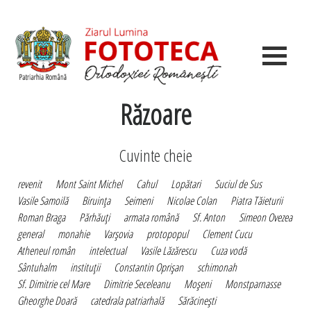
Răzoare
Cuvinte cheie
revenit
Mont Saint Michel
Cahul
Lopătari
Suciul de Sus
Vasile Samoilă
Biruinţa
Seimeni
Nicolae Colan
Piatra Tăieturii
Roman Braga
Părhăuţi
armata română
Sf. Anton
Simeon Ovezea
general
monahie
Varşovia
protopopul
Clement Cucu
Atheneul român
intelectual
Vasile Lăzărescu
Cuza vodă
Sântuhalm
instituţii
Constantin Oprişan
schimonah
Sf. Dimitrie cel Mare
Dimitrie Seceleanu
Moşeni
Monstparnasse
Gheorghe Doară
catedrala patriarhală
Sărăcineşti