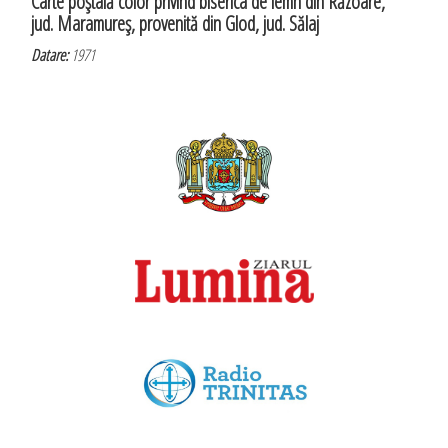
Carte poştală color privind biserica de lemn din Răzoare,
jud. Maramureş, provenită din Glod, jud. Sălaj
Datare:
1971