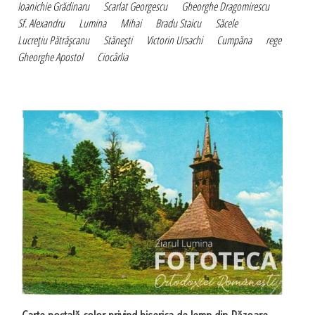
Ioanichie Grădinaru
Scarlat Georgescu
Gheorghe Dragomirescu
Sf. Alexandru
Lumina
Mihai
Bradu Staicu
Săcele
Lucreţiu Pătrăşcanu
Stăneşti
Victorin Ursachi
Cumpăna
rege
Gheorghe Apostol
Ciocârlia