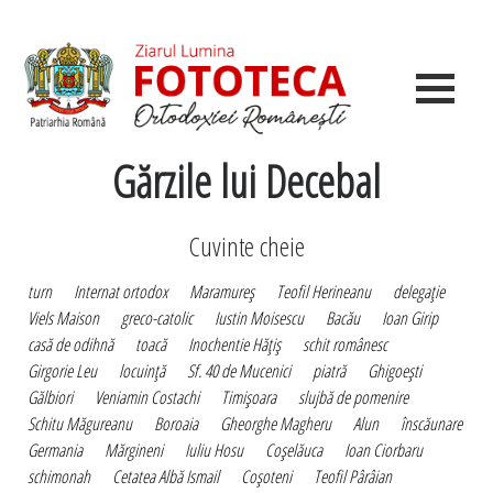
Gărzile lui Decebal
Cuvinte cheie
turn
Internat ortodox
Maramureş
Teofil Herineanu
delegaţie
Viels Maison
greco-catolic
Iustin Moisescu
Bacău
Ioan Girip
casă de odihnă
toacă
Inochentie Hăţiş
schit românesc
Girgorie Leu
locuinţă
Sf. 40 de Mucenici
piatră
Ghigoeşti
Gălbiori
Veniamin Costachi
Timişoara
slujbă de pomenire
Schitu Măgureanu
Boroaia
Gheorghe Magheru
Alun
înscăunare
Germania
Mărgineni
Iuliu Hosu
Coşelăuca
Ioan Ciorbaru
schimonah
Cetatea Albă Ismail
Coşoteni
Teofil Pârâian