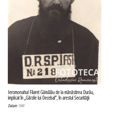
Ieromonahul Filaret Gămălău de la mănăstirea Durău,
implicat în „Gărzile lui Decebal”, în arestul Securităţii
Datare:
1949