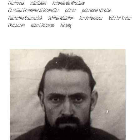
Frumoasa
mănăstire
Antonie de Nicolaev
Consiliul Ecumenic al Bisericilor
primat
principele Nicolae
Patriarhia Ecumenică
Schitul Maicilor
Ion Antonescu
Valu lui Traian
Osmancea
Matei Basarab
Neamţ