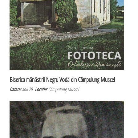
Biserica mănăstirii Negru Vodă din Câmpulung Muscel
Datare:
anii 70
Locatie:
Câmpulung Muscel