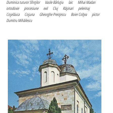
Duminica tuturor Sfinţilor
Vasile Bârluţiu
laic
Mihai Madan
ortodoxie
procesiune
exil
Cluj
Răşinari
pelerinaj
Coşelăuca
Coşuna
Gheorghe Preoţescu
Boier Colţea
pictor
Dumitru Mihăilescu