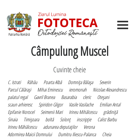
Câmpulung Muscel
Cuvinte cheie
C. Istrati
Răhău
Poarta Albă
Domniţa Bălaşa
Severin
Parcul Călăraşi
Mihai Eminescu
ieromonah
Nicolae Alexandrescu
palatul regal
Gavril Branea
Basarabia
cleric
Oteşani
scaun arhieresc
Spiridon Gligor
Vasile Vasilache
Emilian Antal
Epifanie Norocel
Seimenii Mari
Irineu Mihălcescu
grădiniţă
Sinaia
Timişoara
boltă
Solonţ
inscripţie
Calist Barbu
Irineu Măhălcescu
adunarea deputaţilor
Verona
Adormirea Maicii Domnului
Dumitru Iliescu-Palanca
Cheia