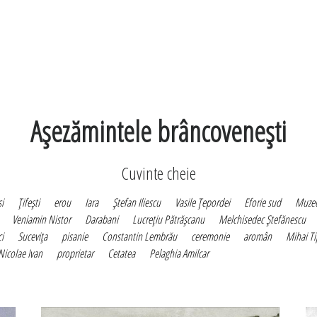
Aşezămintele brâncoveneşti
Cuvinte cheie
i
Ţifeşti
erou
Iara
Ştefan Iliescu
Vasile Ţepordei
Eforie sud
Muzeu
Veniamin Nistor
Darabani
Lucreţiu Pătrăşcanu
Melchisedec Ştefănescu
i
Suceviţa
pisanie
Constantin Lembrău
ceremonie
aromân
Mihai Ti
Nicolae Ivan
proprietar
Cetatea
Pelaghia Amilcar