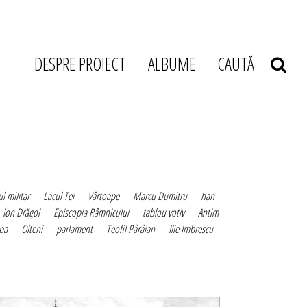
DESPRE PROIECT
ALBUME
CAUTĂ
l militar
Lacul Tei
Vârtoape
Marcu Dumitru
han
Ion Drăgoi
Episcopia Râmnicului
tablou votiv
Antim
pa
Olteni
parlament
Teofil Pârâian
Ilie Imbrescu