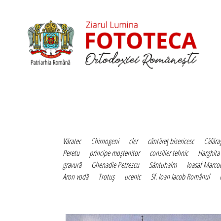
Văratec
Chirnogeni
cler
cântăreţ bisericesc
Călăraş
Peretu
principe moştenitor
consilier tehnic
Harghita
gravură
Ghenadie Petrescu
Sântuhalm
Ioasaf Marcoc
Aron vodă
Trotuş
ucenic
Sf. Ioan Iacob Românul