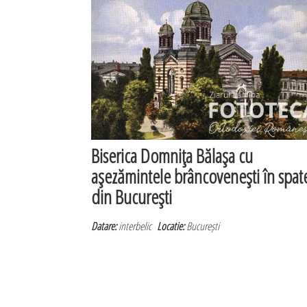
Biserica Domniţa Bălaşa cu
aşezămintele brâncoveneşti în spat
din Bucureşti
Datare:
interbelic
Locatie:
București