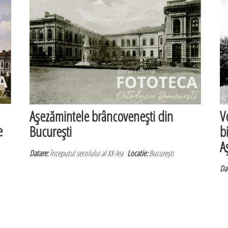
Aşezămintele brâncoveneşti din
V
e
Bucureşti
b
A
Datare:
începutul secolului al XX-lea
Locatie:
București
Dat