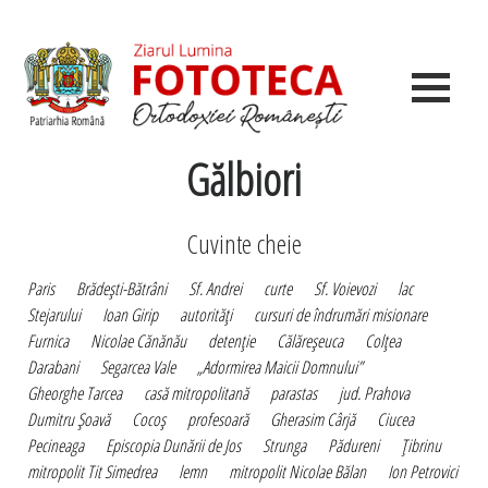
Gălbiori
Cuvinte cheie
Paris
Brădeşti-Bătrâni
Sf. Andrei
curte
Sf. Voievozi
lac
Stejarului
Ioan Girip
autorităţi
cursuri de îndrumări misionare
Furnica
Nicolae Cănănău
detenţie
Călăreşeuca
Colţea
Darabani
Segarcea Vale
„Adormirea Maicii Domnului”
Gheorghe Tarcea
casă mitropolitană
parastas
jud. Prahova
Dumitru Şoavă
Cocoş
profesoară
Gherasim Cârjă
Ciucea
Pecineaga
Episcopia Dunării de Jos
Strunga
Pădureni
Ţibrinu
mitropolit Tit Simedrea
lemn
mitropolit Nicolae Bălan
Ion Petrovici