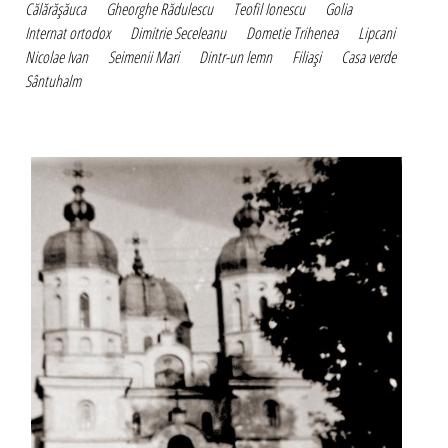
Călărăşăuca
Gheorghe Rădulescu
Teofil Ionescu
Golia
Internat ortodox
Dimitrie Seceleanu
Dometie Trihenea
Lipcani
Nicolae Ivan
Seimenii Mari
Dintr-un lemn
Filiaşi
Casa verde
Sântuhalm