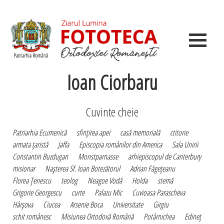
Ioan Ciorbaru
Cuvinte cheie
Patriarhia Ecumenică
sfinţirea apei
casă memorială
ctitorie
armata ţaristă
Jaffa
Episcopia românilor din America
Sala Unirii
Constantin Buzdugan
Monstparnasse
arhiepiscopul de Canterbury
misionar
Naşterea Sf. Ioan Botezătorul
Adrian Făgeţeanu
Florea Ţenescu
teolog
Neagoe Vodă
Holda
stemă
Grigorie Georgescu
curte
Palazu Mic
Cuvioasa Parascheva
Hârşova
Ciucea
Arsenie Boca
Universitate
Girgiu
schit românesc
Misiunea Ortodoxă Română
Potârnichea
Edineţ