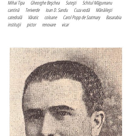
Mihai Tipa
Gheorghe Beşchea
Suteşti
Schitul Măgureanu
cantină
Teriverde
Ioan D. Sandu
Cuza vodă
Mănăileşti
catedrală
Văratic
coloane
Carol Popp de Szatmary
Basarabia
instituţii
pictor
renovare
vicar