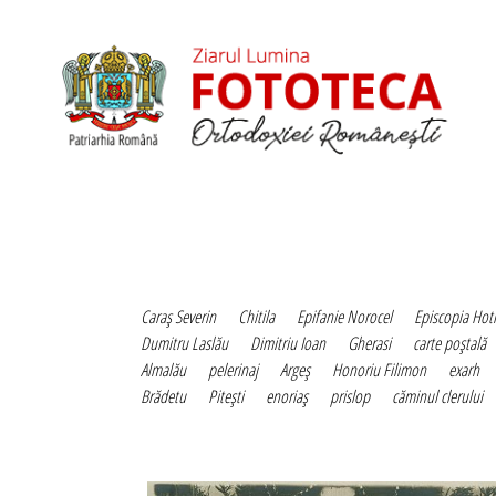
Caraş Severin
Chitila
Epifanie Norocel
Episcopia Hot
Dumitru Laslău
Dimitriu Ioan
Gherasi
carte poştală
Almalău
pelerinaj
Argeş
Honoriu Filimon
exarh
Brădetu
Piteşti
enoriaş
prislop
căminul clerului