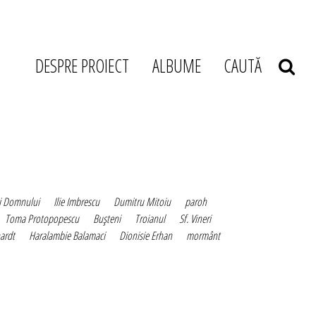
DESPRE PROIECT
ALBUME
CAUTĂ
i Domnului
Ilie Imbrescu
Dumitru Mitoiu
paroh
Toma Protopopescu
Buşteni
Troianul
Sf. Vineri
ardt
Haralambie Balamaci
Dionisie Erhan
mormânt