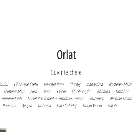
Orlat
Cuvinte cheie
inului
Ghervasie Creţu
Iezechiil Bura
Chichiş
mănăstirea
Naşterea Maici
Seimenii Mari
elevi
Sinai
Săcele
Sf. Gheorghe
Bobâlna
Dorohoi
reprezentanţi
Societatea femeilor ortodoxe române
Bucureşti
Nicolae Steinh
Poenărei
Agapia
Dobruşa
Isaia Cotârleţ
Traian Vraciu
Galaţi