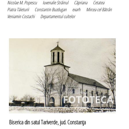
Nicolae M. Popescu
Iuvenalie Străinul
Căpriana
Cetatea
Piatra Tăieturii
Constantin Buzdugan
exarh
Mircea cel Bătrân
Veniamin Costachi
Departamentul cultelor
Biserica din satul Tariverde, jud. Constanţa