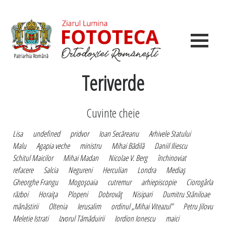
Teriverde
Cuvinte cheie
Lisa
undefined
pridvor
Ioan Secăreanu
Arhivele Statului
Malu
Agapia veche
ministru
Mihai Bădilă
Daniil Iliescu
Schitul Maicilor
Mihai Madan
Nicolae V. Berg
închinoviat
refacere
Salcia
Negureni
Herculian
Londra
Mediaş
Gheorghe Frangu
Mogoşoaia
cutremur
arhiepiscopie
Ciorogârla
război
Horaiţa
Plopeni
Dobrovăţ
Nisipari
Dumitru Stăniloae
mănăstirii
Oltenia
Ierusalim
ordinul „Mihai Viteazul”
Petru Jilovu
Meletie Istrati
Izvorul Tămăduirii
Iordion Ionescu
maici