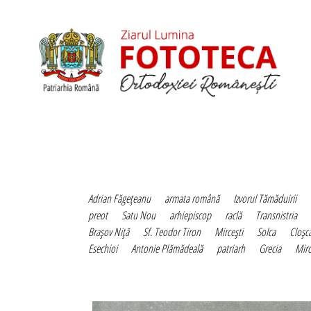
Adrian Făgeţeanu
armata română
Izvorul Tămăduirii
preot
Satu Nou
arhiepiscop
raclă
Transnistria
Braşov Niţă
Sf. Teodor Tiron
Mirceşti
Solca
Cloşc
Esechioi
Antonie Plămădeală
patriarh
Grecia
Miro