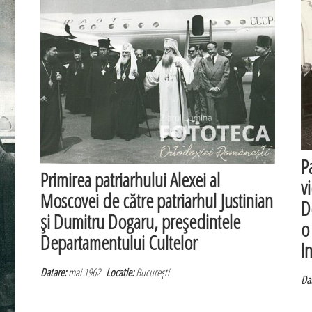
P
Primirea patriarhului Alexei al
v
Moscovei de către patriarhul Justinian
D
şi Dumitru Dogaru, preşedintele
o
Departamentului Cultelor
I
Datare:
mai 1962
Locatie:
Bucureşti
Dat