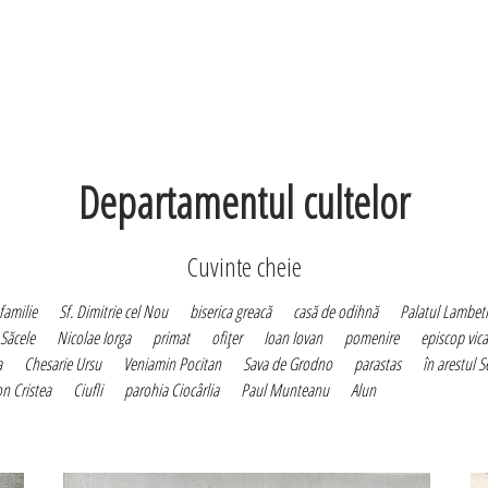
Departamentul cultelor
Cuvinte cheie
familie
Sf. Dimitrie cel Nou
biserica greacă
casă de odihnă
Palatul Lambet
Săcele
Nicolae Iorga
primat
ofiţer
Ioan Iovan
pomenire
episcop vica
a
Chesarie Ursu
Veniamin Pocitan
Sava de Grodno
parastas
în arestul S
n Cristea
Ciufli
parohia Ciocârlia
Paul Munteanu
Alun