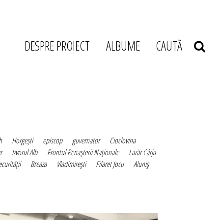
DESPRE PROIECT
ALBUME
CAUTĂ
h
Horgeşti
episcop
guvernator
Cioclovina
r
Izvorul Alb
Frontul Renaşterii Naţionale
Lazăr Cârja
ecurităţii
Breaza
Vladimireşti
Filaret Jocu
Aluniş