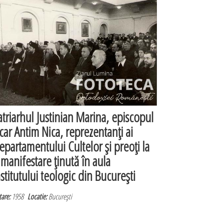
atriarhul Justinian Marina, episcopul
icar Antim Nica, reprezentanţi ai
epartamentului Cultelor şi preoţi la
 manifestare ţinută în aula
nstitutului teologic din Bucureşti
are:
1958
Locatie:
Bucureşti