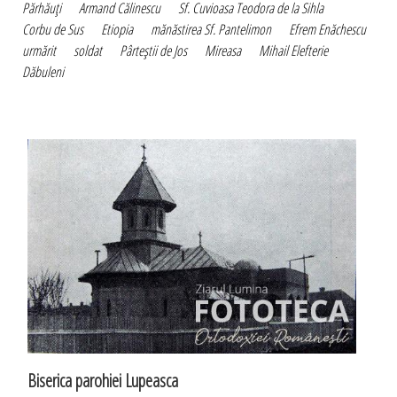
Părhăuţi
Armand Călinescu
Sf. Cuvioasa Teodora de la Sihla
Corbu de Sus
Etiopia
mănăstirea Sf. Pantelimon
Efrem Enăchescu
urmărit
soldat
Pârteştii de Jos
Mireasa
Mihail Elefterie
Dăbuleni
Biserica parohiei Lupeasca