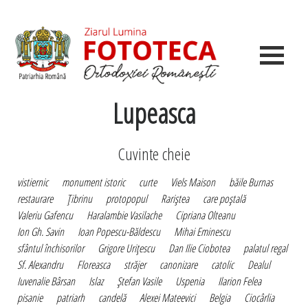
Lupeasca
Cuvinte cheie
vistiernic
monument istoric
curte
Viels Maison
băile Burnas
restaurare
Ţibrinu
protopopul
Rariştea
care poştală
Valeriu Gafencu
Haralambie Vasilache
Cipriana Olteanu
Ion Gh. Savin
Ioan Popescu-Băldescu
Mihai Eminescu
sfântul închisorilor
Grigore Uriţescu
Dan Ilie Ciobotea
palatul regal
Sf. Alexandru
Floreasca
străjer
canonizare
catolic
Dealul
Iuvenalie Bârsan
Islaz
Ştefan Vasile
Uspenia
Ilarion Felea
pisanie
patriarh
candelă
Alexei Mateevici
Belgia
Ciocârlia