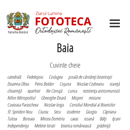
Baia
Cuvinte cheie
catedrală
Fedeleşoiu
Coslugea
şcoală de cântăreţi bisericeşti
Doamna Oltea
Petru Boldor
Coşuna
Nicolae Codreanu
stareţă
clisiarniţă
eparhiot
Ilie Cioruţă
Lunca
rezistenţa anticomunistă
Nifon Mitropolitul
Gheorghe Doară
Moşeni
misiune
Cuvioasa Parascheva
Nicolae Iorga
Consiliul Mondial al Bisericilor
Sf. Spiridon Nou
Ciucea
Secu
studente
Giurgiu
Căpriana
Tulcea
Boroaia
Mircea Domitriu
cavas
icoană
Bălţi
Iţcani
Independenţa
Meletie Istrati
biserica românească
grădiniţă