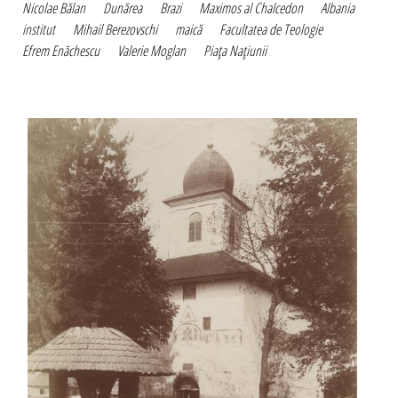
Nicolae Bălan
Dunărea
Brazi
Maximos al Chalcedon
Albania
institut
Mihail Berezovschi
maică
Facultatea de Teologie
Efrem Enăchescu
Valerie Moglan
Piaţa Naţiunii