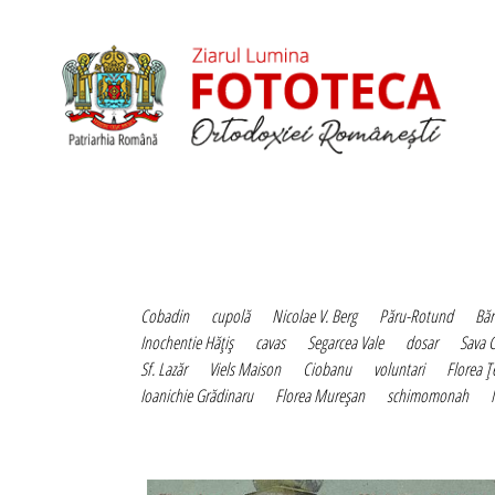
Cobadin
cupolă
Nicolae V. Berg
Păru-Rotund
Băr
Inochentie Hăţiş
cavas
Segarcea Vale
dosar
Sava 
Sf. Lazăr
Viels Maison
Ciobanu
voluntari
Florea Ţ
Ioanichie Grădinaru
Florea Mureşan
schimomonah