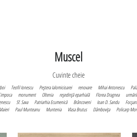
Muscel
Cuvinte cheie
boi
Teofil Ionescu
Peştera Ialomicioarei
renovare
Mihai Antonescu
Pala
Cimpoca
monument
Oltenia
reşedinţă eparhială
Florea Dragnea
urmări
enescu
Sf. Sava
Patriarhia Ecumenică
Brâncoveni
Ioan D. Sandu
Focşan
Maieri
Paul Munteanu
Muntenia
Vlasa Brutus
Dâmboviţa
Policarp Mor