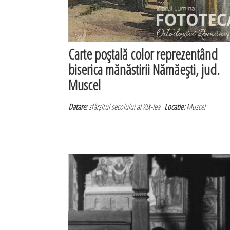
Carte poştală color reprezentând
biserica mănăstirii Nămăeşti, jud.
Muscel
Datare:
sfârșitul secolului al XIX-lea
Locatie:
Muscel