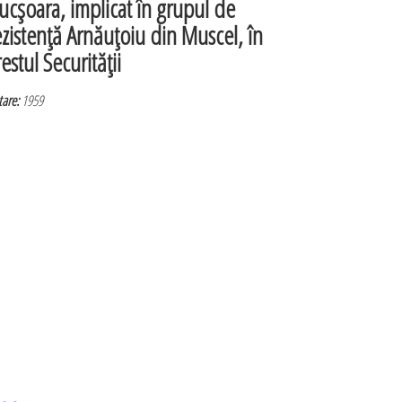
ucşoara, implicat în grupul de
ezistenţă Arnăuţoiu din Muscel, în
estul Securităţii
are:
1959