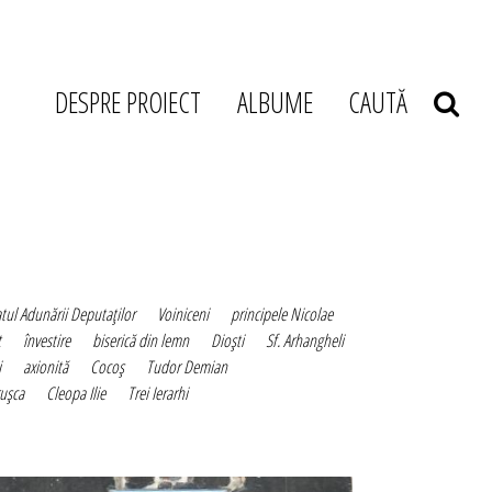
DESPRE PROIECT
ALBUME
CAUTĂ
tul Adunării Deputaţilor
Voiniceni
principele Nicolae
t
învestire
biserică din lemn
Dioşti
Sf. Arhangheli
i
axionită
Cocoş
Tudor Demian
uşca
Cleopa Ilie
Trei Ierarhi