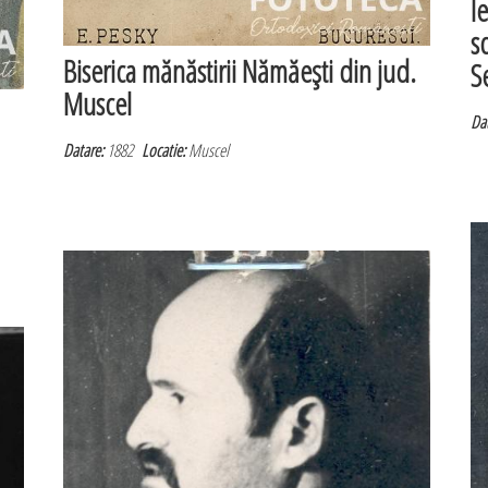
I
s
Biserica mănăstirii Nămăeşti din jud.
Se
Muscel
Dat
Datare:
1882
Locatie:
Muscel