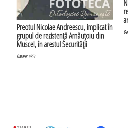
N
r
ar
Preotul Nicolae Andreescu, implicat în
Dat
grupul de rezistenţă Arnăuţoiu din
Muscel, în arestul Securităţii
Datare:
1959