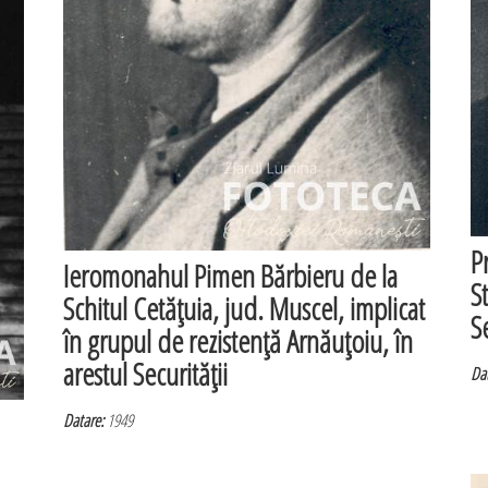
P
Ieromonahul Pimen Bărbieru de la
S
Schitul Cetăţuia, jud. Muscel, implicat
Se
în grupul de rezistenţă Arnăuţoiu, în
arestul Securităţii
Dat
Datare:
1949