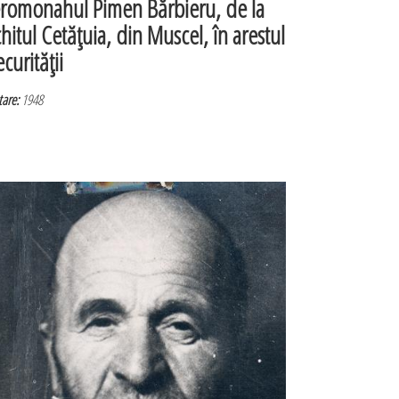
eromonahul Pimen Bărbieru, de la
chitul Cetăţuia, din Muscel, în arestul
curităţii
are:
1948