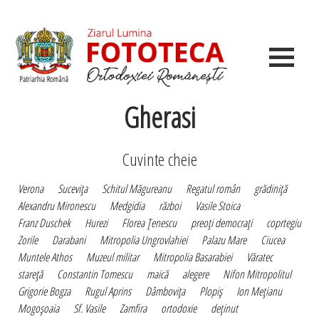
Gherasi
Cuvinte cheie
Verona
Suceviţa
Schitul Măgureanu
Regatul român
grădiniţă
Alexandru Mironescu
Medgidia
război
Vasile Stoica
Franz Duschek
Hurezi
Florea Ţenescu
preoţi democraţi
coprtegiu
Zorile
Darabani
Mitropolia Ungrovlahiei
Palazu Mare
Ciucea
Muntele Athos
Muzeul militar
Mitropolia Basarabiei
Văratec
stareţă
Constantin Tomescu
maică
alegere
Nifon Mitropolitul
Grigorie Bogza
Rugul Aprins
Dâmboviţa
Plopiş
Ion Meţianu
Mogoşoaia
Sf. Vasile
Zamfira
ortodoxie
deţinut