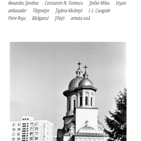
Alexandru Şendrea
Constantin N. Tomescu
Ştefan Milea
Urşani
ambasador
Târgovişte
Ţigănia-Văcăreşti
I. L. Caragiale
Petre Roşu
Bărăganul
Ţifeşti
armata rusă