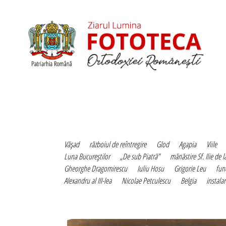
Văşad
războiul de reîntregire
Glod
Agapia
Viile
Luna Bucureştilor
„De sub Piatră”
mănăstire Sf. Ilie de l
Gheorghe Dragomirescu
Iuliu Hosu
Grigorie Leu
fun
Alexandru al III-lea
Nicolae Petculescu
Belgia
instala