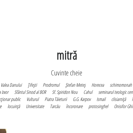
mitră
Cuvinte cheie
Valea Danului
Ţifeşti
Prodromul
Ştefan Meteş
Horecea
schimomonah
a Izvor
Sfântul Sinod al BOR
Sf. Spiridon Nou
Cahul
seminarul teologic cen
cţionar public
Vulturul
Piatra Tăieturii
G.G. Karpov
Ismail
clisiarniţă
re
locuinţă
Universitate
Tarcău
încoronare
protosinghel
Onisifor Gh