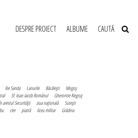
DESPRE PROIECT
ALBUME
CAUTĂ
Ilie Sanda
Lanurile
Băcăleşti
Mogoş
tral
Sf. Ioan Iacob Românul
Gherontie Negruţ
în arestul Securităţii
ziua naţională
Suteşti
ibu
cler
piatră
liceu militar
Grădina