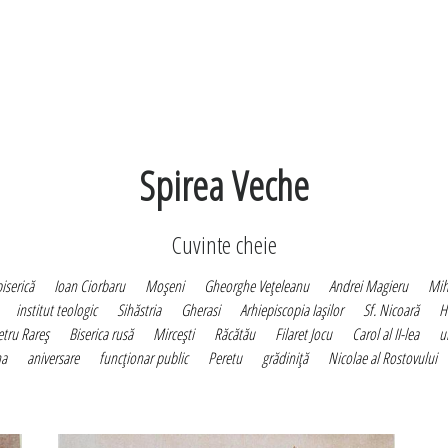
Spirea Veche
Cuvinte cheie
iserică
Ioan Ciorbaru
Moşeni
Gheorghe Veţeleanu
Andrei Magieru
Mih
institut teologic
Sihăstria
Gherasi
Arhiepiscopia Iaşilor
Sf. Nicoară
H
etru Rareş
Biserica rusă
Mirceşti
Răcătău
Filaret Jocu
Carol al II-lea
u
na
aniversare
funcţionar public
Peretu
grădiniţă
Nicolae al Rostovului