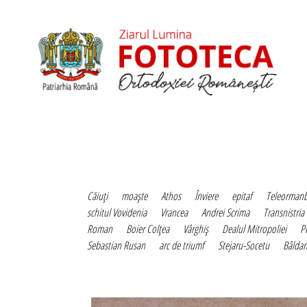
Căiuţi
moaşte
Athos
Înviere
epitaf
Teleormanb
schitul Vovidenia
Vrancea
Andrei Scrima
Transnistria
Roman
Boier Colţea
Vârghiş
Dealul Mitropoliei
P
Sebastian Rusan
arc de triumf
Stejaru-Socetu
Bâlda