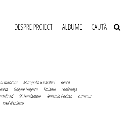
DESPRE PROIECT
ALBUME
CAUTĂ
ai Mitocaru
Mitropolia Basarabiei
desen
ozeva
Grigore Uriţescu
Troianul
conferinţă
ndefined
Sf. Haralambie
Veniamin Pocitan
cutremur
Iosif Naniescu