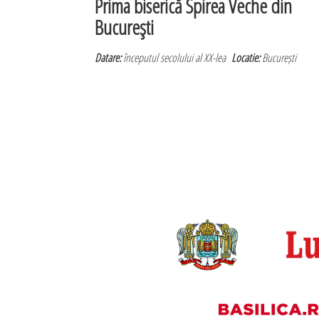
Prima biserică Spirea Veche din
Bucureşti
Datare:
începutul secolului al XX-lea
Locatie:
București