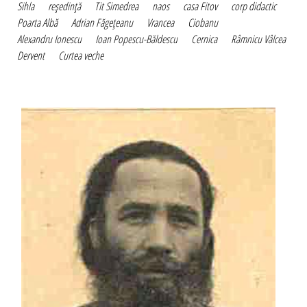
Sihla
reşedinţă
Tit Simedrea
naos
casa Fitov
corp didactic
Poarta Albă
Adrian Făgeţeanu
Vrancea
Ciobanu
Alexandru Ionescu
Ioan Popescu-Băldescu
Cernica
Râmnicu Vâlcea
Dervent
Curtea veche