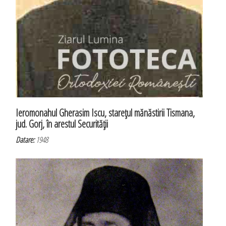
Ieromonahul Gherasim Iscu, stareţul mănăstirii Tismana,
jud. Gorj, în arestul Securităţii
Datare:
1948