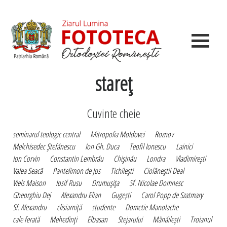
stareţ
Cuvinte cheie
seminarul teologic central
Mitropolia Moldovei
Roznov
Melchisedec Ştefănescu
Ion Gh. Duca
Teofil Ionescu
Lainici
Ion Corvin
Constantin Lembrău
Chişinău
Londra
Vladimireşti
Valea Seacă
Pantelimon de Jos
Tichileşti
Ciolăneştii Deal
Viels Maison
Iosif Rusu
Drumuşiţa
Sf. Nicolae Domnesc
Gheorghiu Dej
Alexandru Elian
Gugeşti
Carol Popp de Szatmary
Sf. Alexandru
clisiarniţă
studente
Dometie Manolache
cale ferată
Mehedinţi
Elbasan
Stejarului
Mănăileşti
Troianul