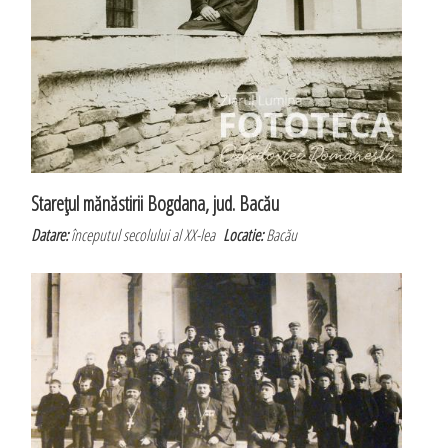
Stareţul mănăstirii Bogdana, jud. Bacău
Datare:
începutul secolului al XX-lea
Locatie:
Bacău