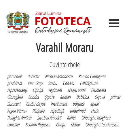
Varahil Moraru
Cuvinte cheie
pomenire
decedat
Nicolae Marinescu
Roman Ciorogariu
prezbitera
Ioan Girip
Brebu
Conacu
Călărăşăuca
reprezentanţi
Lipniţa
regiment
Negru Vodă
Frumoasa
Ciorogârla
Londra
Şipote
Roman
Bobâlna
Orşova
primar
Suruceni
Corbu de Jos
înscăunare
bolşevic
epitaf
Arghir Vârnav
Pârjoaia
reşedinţă
undefined
cleric
Pelaghia Amilcar
Jacob al Americii
Raffet
Gheorghe Magheru
consilier
Serafim Popescu
Coriţa
război
Gheorghe Teodorescu