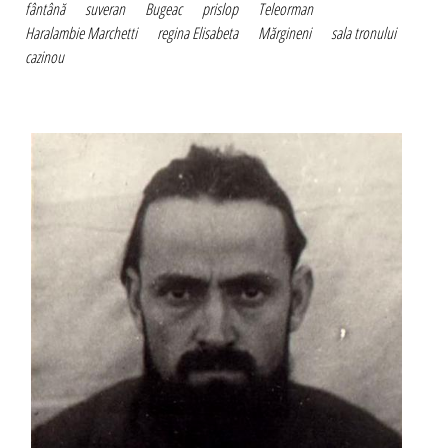
fântână
suveran
Bugeac
prislop
Teleorman
Haralambie Marchetti
regina Elisabeta
Mărgineni
sala tronului
cazinou