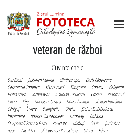
veteran de război
Cuvinte cheie
Dunăreni
Justinian Marina
sfinţirea apei
Boris Răduleanu
Constantin Tomescu
sfânta masă
Timişoara
Conacu
delegaţie
Piatra scrisă
închinoviat
Iustinian Teculescu
Crasna
Prodromul
Cheia
târg
Gherasim Cristea
Muzeul militar
Sf. Ioan Românul
Cârligaţi
Înviere
Evanghelie
Ghelar
Ştefan Smărăndescu
înscăunare
biserica Stavropoleos
autorităţi
Bobâlna
Sf. Apostoli Petru şi Pavel
societate
Mirăuţi
Odaia
jurământ
naos
Lacul Tei
Sf. Cuvioasa Parascheva
Sitaru
Râşca