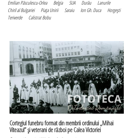
Emilian Păsculescu-Orlea
Belgia
SUA
Durău
Lanurile
Chiril al Bulgariei
Piaţa Unirii
Saraiu
Ion Gh. Duca
Horgeşti
Teriverde
Calistrat Bobu
Cortegiul funebru format din membrii ordinului „Mihai
Viteazul” şi veterani de război pe Calea Victoriei