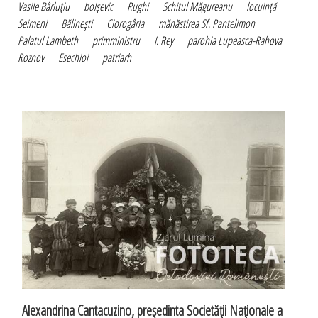
Vasile Bârluţiu
bolşevic
Rughi
Schitul Măgureanu
locuinţă
Seimeni
Bălineşti
Ciorogârla
mănăstirea Sf. Pantelimon
Palatul Lambeth
primministru
I. Rey
parohia Lupeasca-Rahova
Roznov
Esechioi
patriarh
Alexandrina Cantacuzino, preşedinta Societăţii Naţionale a