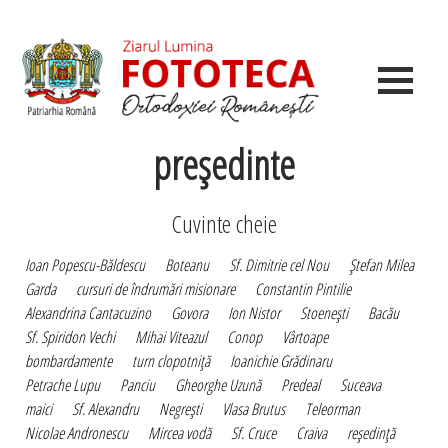
preşedinte
Cuvinte cheie
Ioan Popescu-Băldescu
Boteanu
Sf. Dimitrie cel Nou
Ştefan Milea
Garda
cursuri de îndrumări misionare
Constantin Pintilie
Alexandrina Cantacuzino
Govora
Ion Nistor
Stoeneşti
Bacău
Sf. Spiridon Vechi
Mihai Viteazul
Conop
Vârtoape
bombardamente
turn clopotniţă
Ioanichie Grădinaru
Petrache Lupu
Panciu
Gheorghe Uzună
Predeal
Suceava
maici
Sf. Alexandru
Negreşti
Vlasa Brutus
Teleorman
Nicolae Andronescu
Mircea vodă
Sf. Cruce
Craiva
reşedinţă