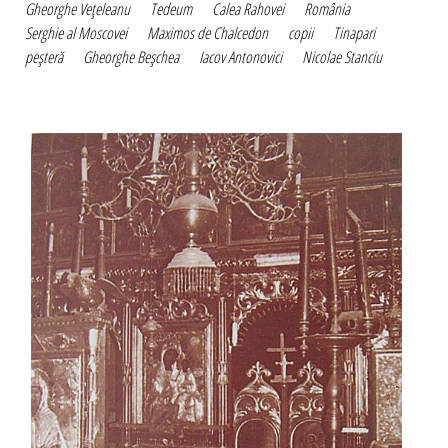
Gheorghe Veţeleanu
Tedeum
Calea Rahovei
România
Serghie al Moscovei
Maximos de Chalcedon
copii
Tinapari
peşteră
Gheorghe Beşchea
Iacov Antonovici
Nicolae Stanciu