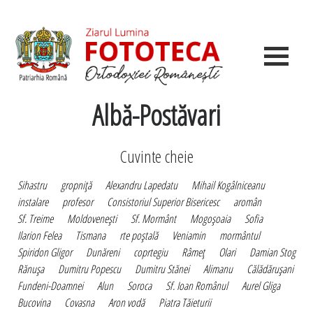
Albă-Postăvari
Cuvinte cheie
Sihastru
gropniţă
Alexandru Lapedatu
Mihail Kogâlniceanu
instalare
profesor
Consistoriul Superior Bisericesc
aromân
Sf. Treime
Moldoveneşti
Sf. Mormânt
Mogoşoaia
Sofia
Ilarion Felea
Tismana
rte poştală
Veniamin
mormântul
Spiridon Gligor
Dunăreni
coprtegiu
Râmeţ
Olari
Damian Stog
Rănuşa
Dumitru Popescu
Dumitru Stănei
Alimanu
Călădăruşani
Fundeni-Doamnei
Alun
Soroca
Sf. Ioan Românul
Aurel Gliga
Bucovina
Covasna
Aron vodă
Piatra Tăieturii