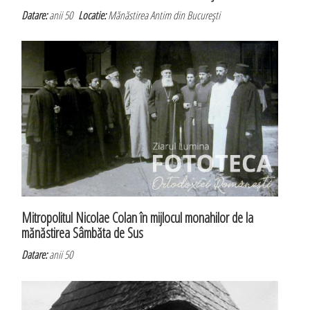
Datare:
anii 50
Locatie:
Mănăstirea Antim din Bucureşti
Mitropolitul Nicolae Colan în mijlocul monahilor de la
mănăstirea Sâmbăta de Sus
Datare:
anii 50