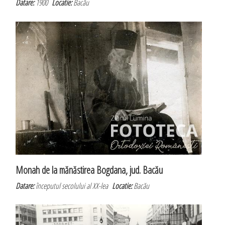
Datare:
1900
Locatie:
Bacău
Monah de la mănăstirea Bogdana, jud. Bacău
Datare:
începutul secolului al XX-lea
Locatie:
Bacău