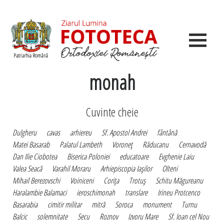
monah
Cuvinte cheie
Dulgheru
cavas
arhiereu
Sf. Apostol Andrei
fântână
Matei Basarab
Palatul Lambeth
Voroneţ
Răducanu
Cernavodă
Dan Ilie Ciobotea
Biserica Poloniei
educatoare
Evghenie Laiu
Valea Seacă
Varahil Moraru
Arhiepiscopia Iaşilor
Olteni
Mihail Berezovschi
Voiniceni
Coriţa
Trotuş
Schitu Măgureanu
Haralambie Balamaci
ieroschimonah
translare
Irineu Protcenco
Basarabia
cimitir militar
mitră
Soroca
monument
Turnu
Balcic
solemnitate
Secu
Roznov
Izvoru Mare
Sf. Ioan cel Nou