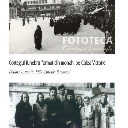
Cortegiul funebru format din monahi pe Calea Victoriei
Datare:
12 martie 1939
Locatie:
București