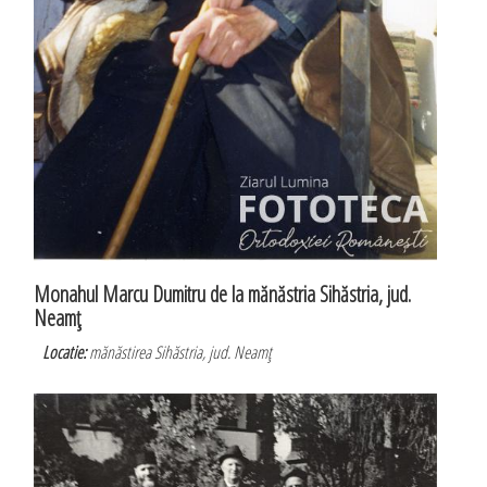
Monahul Marcu Dumitru de la mănăstria Sihăstria, jud.
Neamţ
Locatie:
mănăstirea Sihăstria, jud. Neamţ