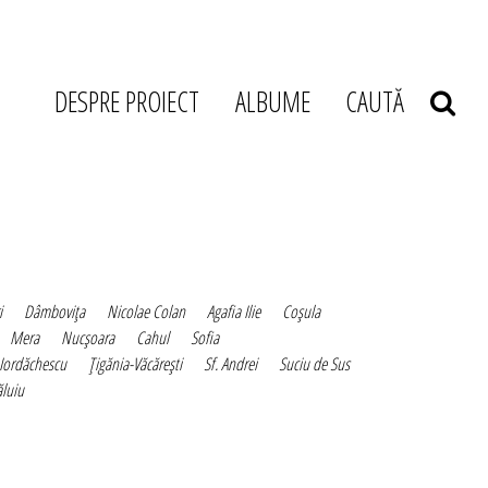
DESPRE PROIECT
ALBUME
CAUTĂ
i
Dâmboviţa
Nicolae Colan
Agafia Ilie
Coşula
Mera
Nucşoara
Cahul
Sofia
 Iordăchescu
Ţigănia-Văcăreşti
Sf. Andrei
Suciu de Sus
luiu