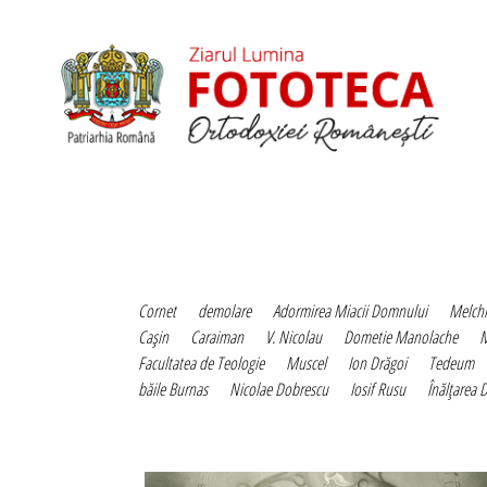
Cornet
demolare
Adormirea Miacii Domnului
Melchi
Caşin
Caraiman
V. Nicolau
Dometie Manolache
M
Facultatea de Teologie
Muscel
Ion Drăgoi
Tedeum
băile Burnas
Nicolae Dobrescu
Iosif Rusu
Înălţarea