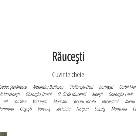
Răuceşti
Cuvinte cheie
sedec Ştefănescu
Alexandru Bazilescu
Ciolăneşti-Deal
horthyşti
Corbii Mar
oldoveneşti
Gheorghe Doară
Sf. 40 de Mucenici
Albeşti
Gheorghe Lazăr
azil
consilier
Vărzăreşti
Merişani
Stejaru-Socetu
intelectual
Valeriu
 Domnului
Gugeşti
Voroneţ
societate
Nisipari
Leipzig
Muntenia
Că