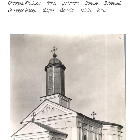
Gheorghe Niculescu
Almaş
parlament
Dulceşti
Bobotează
Gheorghe Frangu
sfinţire
târnosire
Lainici
Bucur