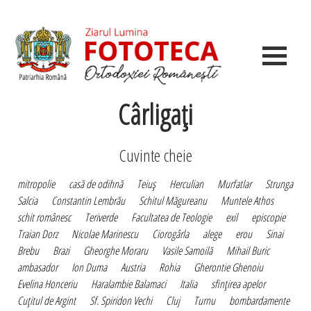
Cârligaţi
Cuvinte cheie
mitropolie
casă de odihnă
Teiuş
Herculian
Murfatlar
Strunga
Salcia
Constantin Lembrău
Schitul Măgureanu
Muntele Athos
schit românesc
Teriverde
Facultatea de Teologie
exil
episcopie
Traian Dorz
Nicolae Marinescu
Ciorogârla
alege
erou
Sinai
Brebu
Brazi
Gheorghe Moraru
Vasile Samoilă
Mihail Buric
ambasador
Ion Duma
Austria
Rohia
Gherontie Ghenoiu
Evelina Honceriu
Haralambie Balamaci
Italia
sfinţirea apelor
Cuţitul de Argint
Sf. Spiridon Vechi
Cluj
Turnu
bombardamente