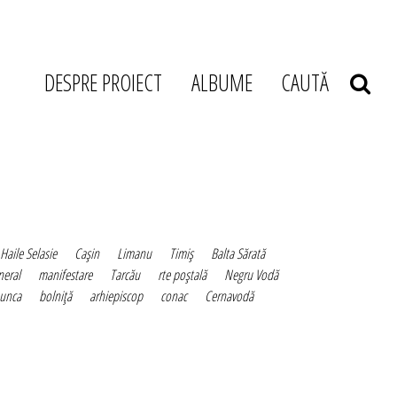
DESPRE PROIECT
ALBUME
CAUTĂ
Haile Selasie
Caşin
Limanu
Timiş
Balta Sărată
neral
manifestare
Tarcău
rte poştală
Negru Vodă
unca
bolniţă
arhiepiscop
conac
Cernavodă