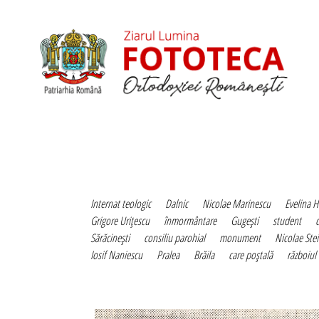
Internat teologic
Dalnic
Nicolae Marinescu
Evelina 
Grigore Uriţescu
înmormântare
Gugeşti
student
c
Sărăcineşti
consiliu parohial
monument
Nicolae Ste
Iosif Naniescu
Pralea
Brăila
care poştală
războiul 