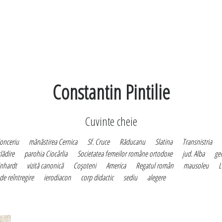
Constantin Pintilie
Cuvinte cheie
Honceriu
mănăstirea Cernica
Sf. Cruce
Răducanu
Slatina
Transnistria
lădire
parohia Ciocârlia
Societatea femeilor române ortodoxe
jud. Alba
ge
inhardt
vizită canonică
Coşoteni
America
Regatul român
mausoleu
L
de reîntregire
ierodiacon
corp didactic
sediu
alegere