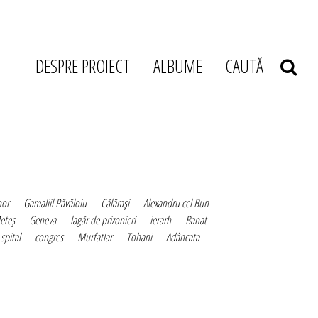
DESPRE PROIECT
ALBUME
CAUTĂ
hor
Gamaliil Păvăloiu
Călăraşi
Alexandru cel Bun
eteş
Geneva
lagăr de prizonieri
ierarh
Banat
spital
congres
Murfatlar
Tohani
Adâncata