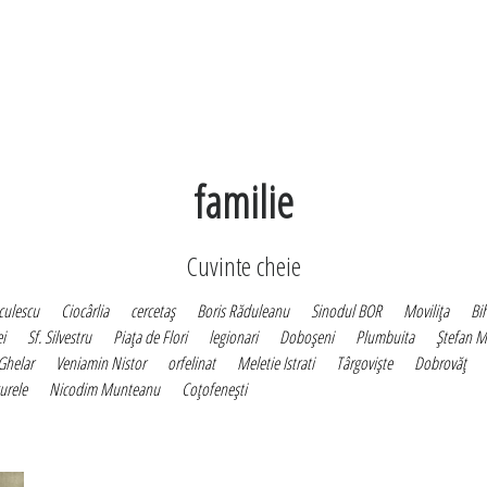
familie
Cuvinte cheie
iculescu
Ciocârlia
cercetaş
Boris Răduleanu
Sinodul BOR
Moviliţa
Bi
i
Sf. Silvestru
Piaţa de Flori
legionari
Doboşeni
Plumbuita
Ştefan M
Ghelar
Veniamin Nistor
orfelinat
Meletie Istrati
Târgovişte
Dobrovăţ
urele
Nicodim Munteanu
Coţofeneşti