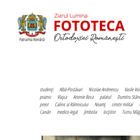
studenţi
Albă-Postăvari
Nicolae Andreescu
Vasile Vo
praznic
Vlaşca
Arsenie Boca
palatul
Dumitru Stăne
preot
Calinic al Râmnicului
Neamţ
cimitir militar
Carvăn
medico-legal
Jimbolia
locţiitor
Turnu Măg