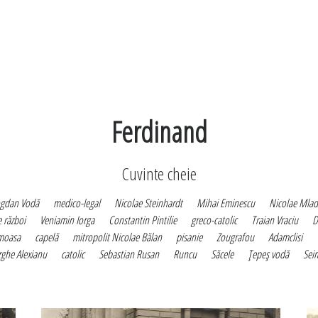
Ferdinand
Cuvinte cheie
gdan Vodă
medico-legal
Nicolae Steinhardt
Mihai Eminescu
Nicolae Mlad
 război
Veniamin Iorga
Constantin Pintilie
greco-catolic
Traian Vraciu
D
moasa
capelă
mitropolit Nicolae Bălan
pisanie
Zougrafou
Adamclisi
ghe Alexianu
catolic
Sebastian Rusan
Runcu
Săcele
Ţepeş vodă
Sei