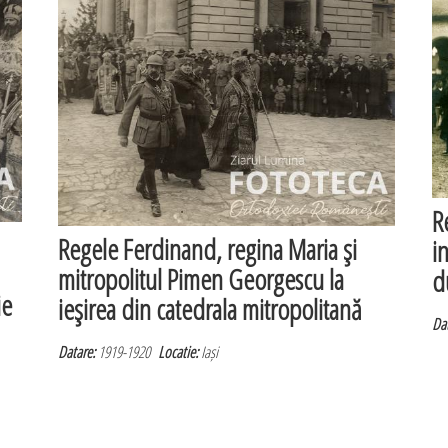
R
Regele Ferdinand, regina Maria şi
i
mitropolitul Pimen Georgescu la
d
ie
ieşirea din catedrala mitropolitană
Dat
Datare:
1919-1920
Locatie:
Iași