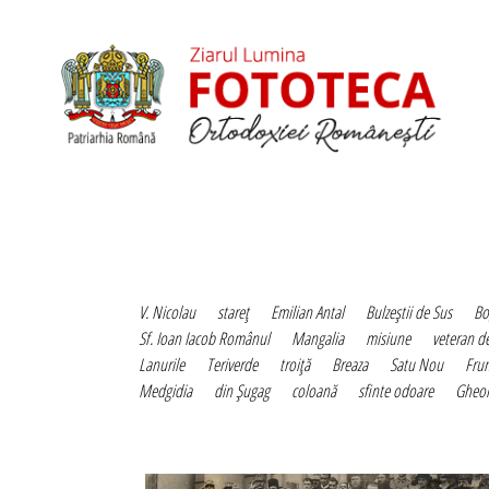
V. Nicolau
stareţ
Emilian Antal
Bulzeştii de Sus
Bo
Sf. Ioan Iacob Românul
Mangalia
misiune
veteran de
Lanurile
Teriverde
troiţă
Breaza
Satu Nou
Fru
Medgidia
din Şugag
coloană
sfinte odoare
Gheor