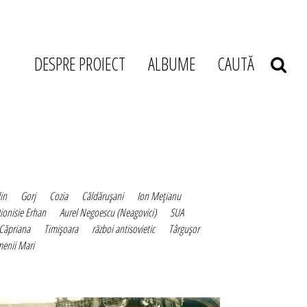
DESPRE PROIECT
ALBUME
CAUTĂ
in
Gorj
Cozia
Căldăruşani
Ion Meţianu
ionisie Erhan
Aurel Negoescu (Neagovici)
SUA
Căpriana
Timişoara
război antisovietic
Târguşor
menii Mari