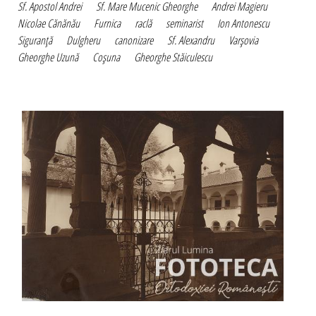
Sf. Apostol Andrei
Sf. Mare Mucenic Gheorghe
Andrei Magieru
Nicolae Cănănău
Furnica
raclă
seminarist
Ion Antonescu
Siguranţă
Dulgheru
canonizare
Sf. Alexandru
Varşovia
Gheorghe Uzună
Coşuna
Gheorghe Stăiculescu