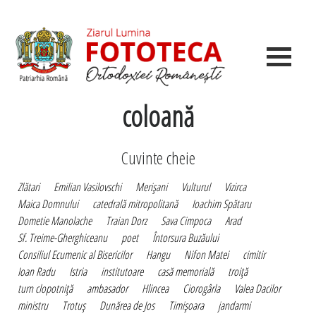
coloană
Cuvinte cheie
Zlătari
Emilian Vasilovschi
Merişani
Vulturul
Vizirca
Maica Domnului
catedrală mitropolitană
Ioachim Spătaru
Dometie Manolache
Traian Dorz
Sava Cimpoca
Arad
Sf. Treime-Gherghiceanu
poet
Întorsura Buzăului
Consiliul Ecumenic al Bisericilor
Hangu
Nifon Matei
cimitir
Ioan Radu
Istria
institutoare
casă memorială
troiţă
turn clopotniţă
ambasador
Hlincea
Ciorogârla
Valea Dacilor
ministru
Trotuş
Dunărea de Jos
Timişoara
jandarmi