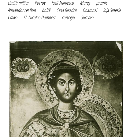
cimitir militar
Pocrov
Iosif Naniescu
Mureş
praznic
Alexandru cel Bun
boltă
Casa Bisericii
Doamnei
Ioja Sinesie
Craiva
Sf. Nicolae Domnesc
cortegiu
Suceava