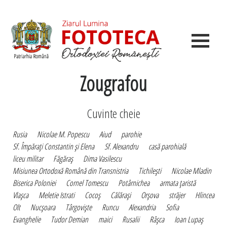
Zougrafou
Cuvinte cheie
Rusia
Nicolae M. Popescu
Aiud
parohie
Sf. Împăraţi Constantin şi Elena
Sf. Alexandru
casă parohială
liceu militar
Făgăraş
Dima Vasilescu
Misiunea Ortodoxă Română din Transnistria
Tichileşti
Nicolae Mladin
Biserica Poloniei
Cornel Tomescu
Potârnichea
armata ţaristă
Vlaşca
Meletie Istrati
Cocoş
Călăraşi
Orşova
străjer
Hlincea
Olt
Nucşoara
Târgovişte
Runcu
Alexandria
Sofia
Evanghelie
Tudor Demian
maici
Rusalii
Râşca
Ioan Lupaş