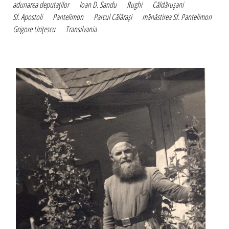
adunarea deputaţilor
Ioan D. Sandu
Rughi
Căldăruşani
Sf. Apostoli
Pantelimon
Parcul Călăraşi
mănăstirea Sf. Pantelimon
Grigore Uriţescu
Transilvania