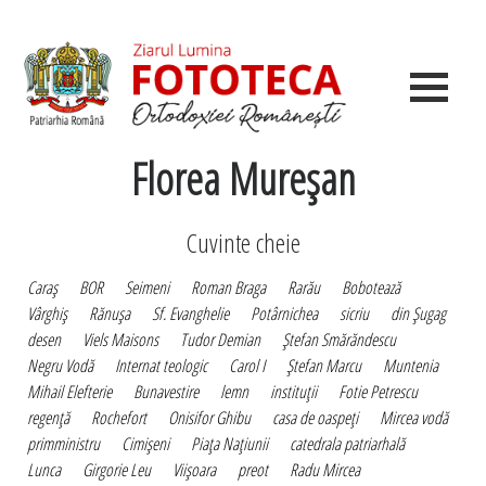
Florea Mureşan
Cuvinte cheie
Caraş
BOR
Seimeni
Roman Braga
Rarău
Bobotează
Vârghiş
Rănuşa
Sf. Evanghelie
Potârnichea
sicriu
din Şugag
desen
Viels Maisons
Tudor Demian
Ştefan Smărăndescu
Negru Vodă
Internat teologic
Carol I
Ştefan Marcu
Muntenia
Mihail Elefterie
Bunavestire
lemn
instituţii
Fotie Petrescu
regenţă
Rochefort
Onisifor Ghibu
casa de oaspeţi
Mircea vodă
primministru
Cimişeni
Piaţa Naţiunii
catedrala patriarhală
Lunca
Girgorie Leu
Viişoara
preot
Radu Mircea