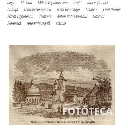
alege
Sf. Sava
Mihail Kogâlniceanu
troiţă
ziua naţională
bolniţă
Teohari Georgescu
palat de justiţie
Cetatea
Şarul Dornei
Efrem Tighineanu
Tismana
Antim Botoşăneanul
Urziceni
Floreasca
reşedinţă regală
statuie