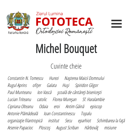
Michel Bouquet
Cuvinte cheie
Constantin N. Tomescu
Hurezi
Naşterea Maicii Domnului
Rugul Aprins
ofiţer
Galata
Huşi
Spiridon Gligor
Paul Munteanu
Ion Vască
şcoală de cântăreţi bisericeşti
Lucian Triteanu
catolic
Florea Mureşan
Sf. Haralambie
Cipriana Olteanu
Odaia
eroi
Antim Găină
episcop
Antonie Plămădeală
Ioan Constantinescu
Topalu
organizaţie filantropică
institut
Secu
eparhiot
Schimbarea la faţă
Arsenie Papacioc
Ploscoş
August Scriban
Hârbovâţ
misiune