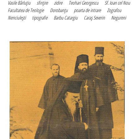
Vasile Bârluţiu
sfinţire
zidire
Teohari Georgescu
Sf. Ioan cel Nou
Facultatea de Teologie
Dorobanţu
poarta de intrare
Zografou
Nenciuleşti
tipografie
Barbu Catargiu
Caraş Severin
Negureni