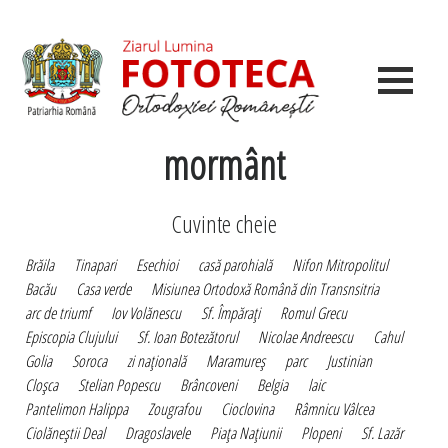
mormânt
Cuvinte cheie
Brăila
Tinapari
Esechioi
casă parohială
Nifon Mitropolitul
Bacău
Casa verde
Misiunea Ortodoxă Română din Transnsitria
arc de triumf
Iov Volănescu
Sf. Împăraţi
Romul Grecu
Episcopia Clujului
Sf. Ioan Botezătorul
Nicolae Andreescu
Cahul
Golia
Soroca
zi naţională
Maramureş
parc
Justinian
Cloşca
Stelian Popescu
Brâncoveni
Belgia
laic
Pantelimon Halippa
Zougrafou
Cioclovina
Râmnicu Vâlcea
Ciolăneştii Deal
Dragoslavele
Piaţa Naţiunii
Plopeni
Sf. Lazăr