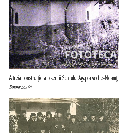
A treia construcţie a bisericii Schitului Agapia veche-Neamţ
Datare:
anii 60