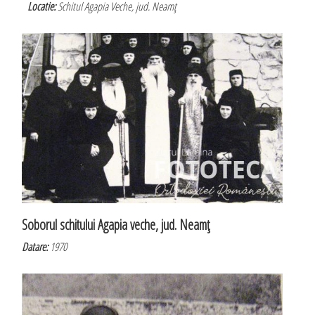
Locatie:
Schitul Agapia Veche, jud. Neamţ
Soborul schitului Agapia veche, jud. Neamţ
Datare:
1970