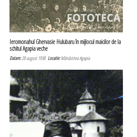
Ieromonahul Ghervasie Hulubaru în mijlocul maicilor de la
schitul Agapia veche
Datare:
20 august 1938
Locatie:
Mănăstirea Agapia