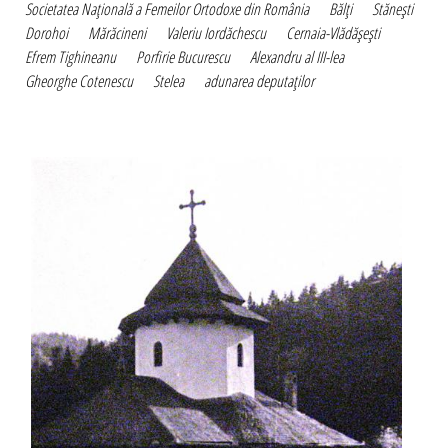
Societatea Naţională a Femeilor Ortodoxe din România
Bălţi
Stăneşti
Dorohoi
Mărăcineni
Valeriu Iordăchescu
Cernaia-Vlădăşeşti
Efrem Tighineanu
Porfirie Bucurescu
Alexandru al III-lea
Gheorghe Cotenescu
Stelea
adunarea deputaţilor