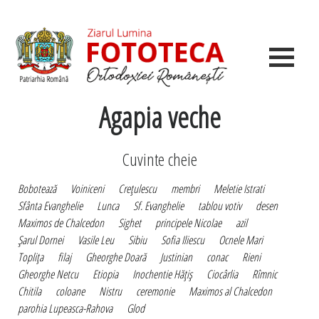
Agapia veche
Cuvinte cheie
Bobotează
Voiniceni
Creţulescu
membri
Meletie Istrati
Sfânta Evanghelie
Lunca
Sf. Evanghelie
tablou votiv
desen
Maximos de Chalcedon
Sighet
principele Nicolae
azil
Şarul Dornei
Vasile Leu
Sibiu
Sofia Iliescu
Ocnele Mari
Topliţa
filaj
Gheorghe Doară
Justinian
conac
Rieni
Gheorghe Netcu
Etiopia
Inochentie Hăţiş
Ciocârlia
Rîmnic
Chitila
coloane
Nistru
ceremonie
Maximos al Chalcedon
parohia Lupeasca-Rahova
Glod