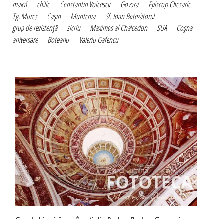
maică
chilie
Constantin Voicescu
Govora
Episcop Chesarie
Tg. Mureş
Caşin
Muntenia
Sf. Ioan Botezătorul
grup de rezistenţă
sicriu
Maximos al Chalcedon
SUA
Coşna
aniversare
Boteanu
Valeriu Gafencu