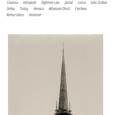
Covasna
mitropolit
Evghenie Laiu
portal
Lunca
Iuliu Scriban
Stelea
Trotuş
Herasca
Athanasie Dincă
Cerchezu
Romul Grecu
misionari