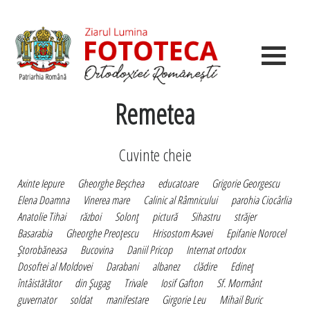
Remetea
Cuvinte cheie
Axinte Iepure
Gheorghe Beşchea
educatoare
Grigorie Georgescu
Elena Doamna
Vinerea mare
Calinic al Râmnicului
parohia Ciocârlia
Anatolie Tihai
război
Solonţ
pictură
Sihastru
străjer
Basarabia
Gheorghe Preoţescu
Hrisostom Asavei
Epifanie Norocel
Ştorobăneasa
Bucovina
Daniil Pricop
Internat ortodox
Dosoftei al Moldovei
Darabani
albanez
clădire
Edineţ
întâistătător
din Şugag
Trivale
Iosif Gafton
Sf. Mormânt
guvernator
soldat
manifestare
Girgorie Leu
Mihail Buric