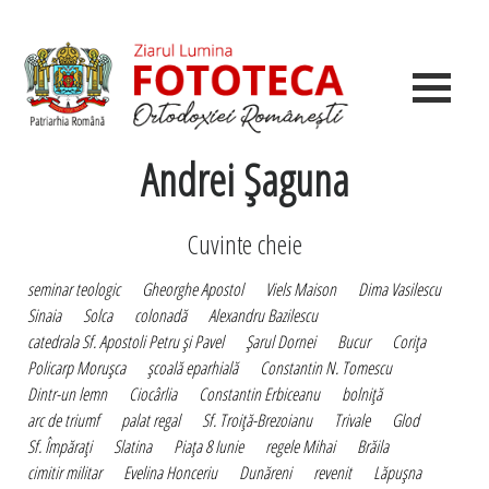
Andrei Şaguna
Cuvinte cheie
seminar teologic
Gheorghe Apostol
Viels Maison
Dima Vasilescu
Sinaia
Solca
colonadă
Alexandru Bazilescu
catedrala Sf. Apostoli Petru şi Pavel
Şarul Dornei
Bucur
Coriţa
Policarp Moruşca
şcoală eparhială
Constantin N. Tomescu
Dintr-un lemn
Ciocârlia
Constantin Erbiceanu
bolniţă
arc de triumf
palat regal
Sf. Troiţă-Brezoianu
Trivale
Glod
Sf. Împăraţi
Slatina
Piaţa 8 Iunie
regele Mihai
Brăila
cimitir militar
Evelina Honceriu
Dunăreni
revenit
Lăpuşna