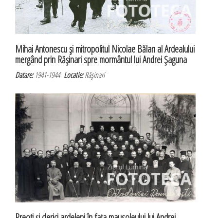
Mihai Antonescu şi mitropolitul Nicolae Bălan al Ardealului
mergând prin Răşinari spre mormântul lui Andrei Şaguna
Datare:
1941-1944
Locatie:
Răşinari
Preoţi şi clerici ardeleni în faţa mausoleului lui Andrei