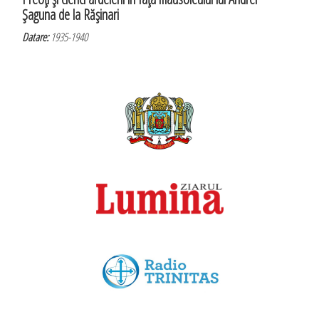
Şaguna de la Răşinari
Datare:
1935-1940