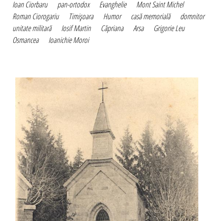
Ioan Ciorbaru
pan-ortodox
Evanghelie
Mont Saint Michel
Roman Ciorogariu
Timişoara
Humor
casă memorială
domnitor
unitate militară
Iosif Martin
Căpriana
Arsa
Grigorie Leu
Osmancea
Ioanichie Moroi