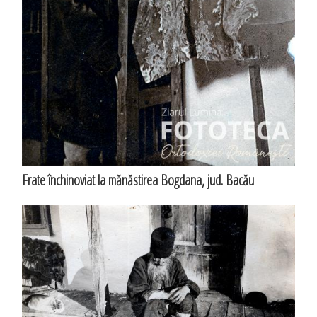
Frate închinoviat la mănăstirea Bogdana, jud. Bacău