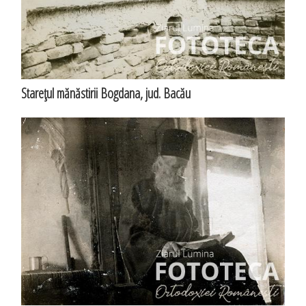
Stareţul mănăstirii Bogdana, jud. Bacău