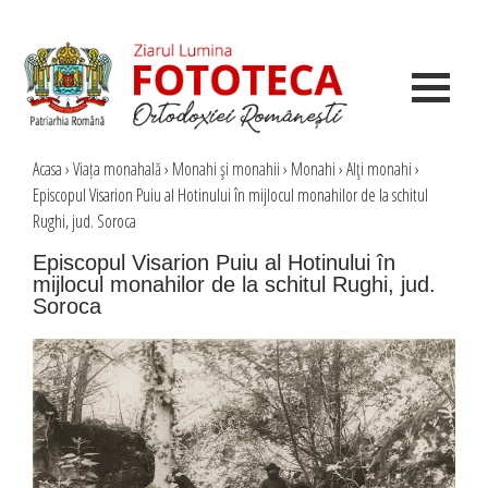
Acasa
›
Viața monahală
›
Monahi şi monahii
›
Monahi
›
Alţi monahi
›
Episcopul Visarion Puiu al Hotinului în mijlocul monahilor de la schitul
Rughi, jud. Soroca
Episcopul Visarion Puiu al Hotinului în
mijlocul monahilor de la schitul Rughi, jud.
Soroca