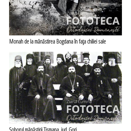
Monah de la mănăstirea Bogdana în faţa chiliei sale
Soborul mănăstirii Tismana, jud. Gorj