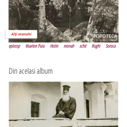
Alţi monahi
episcop
Visarion Puiu
Hotin
monah
schit
Rughi
Soroca
Din acelasi album