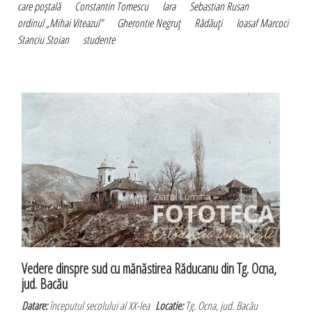
care poştală
Constantin Tomescu
Iara
Sebastian Rusan
ordinul „Mihai Viteazul”
Gherontie Negruţ
Rădăuţi
Ioasaf Marcoci
Stanciu Stoian
studente
Vedere dinspre sud cu mănăstirea Răducanu din Tg. Ocna,
jud. Bacău
Datare:
începutul secolului al XX-lea
Locatie:
Tg. Ocna, jud. Bacău