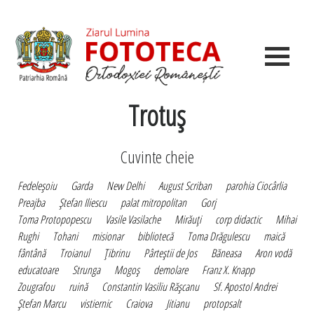
Trotuş
Cuvinte cheie
Fedeleşoiu
Garda
New Delhi
August Scriban
parohia Ciocârlia
Preajba
Ştefan Iliescu
palat mitropolitan
Gorj
Toma Protopopescu
Vasile Vasilache
Mirăuţi
corp didactic
Mihai
Rughi
Tohani
misionar
bibliotecă
Toma Drăgulescu
maică
fântână
Troianul
Ţibrinu
Pârteştii de Jos
Băneasa
Aron vodă
educatoare
Strunga
Mogoş
demolare
Franz X. Knapp
Zougrafou
ruină
Constantin Vasiliu Răşcanu
Sf. Apostol Andrei
Ştefan Marcu
vistiernic
Craiova
Jitianu
protopsalt