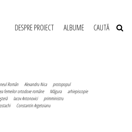
DESPRE PROIECT
ALBUME
CAUTĂ
eneul Român
Alexandru Nica
protopopul
tea femeilor ortodoxe române
Măgura
arhiepiscopie
şteră
Iacov Antonovici
primministru
ostachi
Constantin Argetoianu