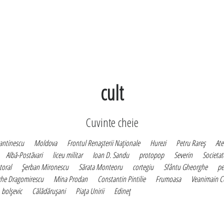
cult
Cuvinte cheie
antinescu
Moldova
Frontul Renaşterii Naţionale
Hurezi
Petru Rareş
At
Albă-Postăvari
liceu militar
Ioan D. Sandu
protopop
Severin
Societa
toral
Şerban Mironescu
Sărata Monteoru
cortegiu
Sfântu Gheorghe
pe
he Dragomirescu
Mina Prodan
Constantin Pintilie
Frumoasa
Veanimain C
bolşevic
Călădăruşani
Piaţa Unirii
Edineţ