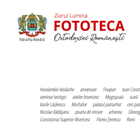
Haralambie Vasilache
aniversare
Tinapari
Ioan Const
seminar teologic
atelier bisericesc
Mogoşoaia
scară
Vasile Lăzărescu
Murfatlar
palatul patriarhal
cerc pas
Nicolae Rădăşanu
poarta de intrare
arhiereu
Gheorg
Consistoriul Superior Bisericesc
Florea Ţenescu
Rieni