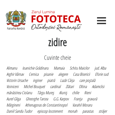
zidire
Cuvinte cheie
Alimanu
Ioanichie Grădinaru
Mamaia
Schitu Maicilor
jud. Alba
Arghir Vârnav
Cernica
pisanie
alegere
Casa Bisericii
Eforie sud
Victorin Ursache
inginer
piatră
Lazăr Cârja
care poştală
Voiniceni
Michel Bouquet
cardinal
Zlătari
Oltina
Adamclisi
mănăstirea Ciolanu
Târgu Mureş
Aluniş
chilie
Rieni
Aurel Gliga
Gheorghe Tarcea
G.G. Karpov
Franţa
gravură
Mărgineni
Athenagoras de Constantinopol
Varahil Moraru
Daniil Sandu Tudor
episcop locotenent
monah
parastas
străjer