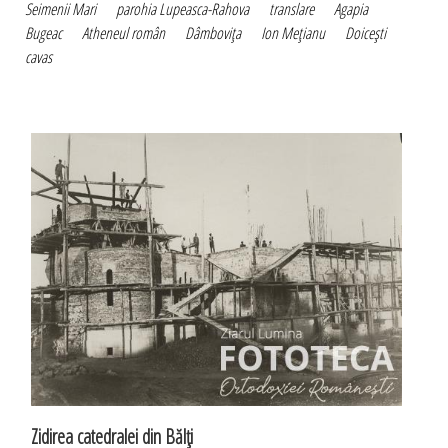
Seimenii Mari
parohia Lupeasca-Rahova
translare
Agapia
Bugeac
Atheneul român
Dâmboviţa
Ion Meţianu
Doiceşti
cavas
Zidirea catedralei din Bălţi