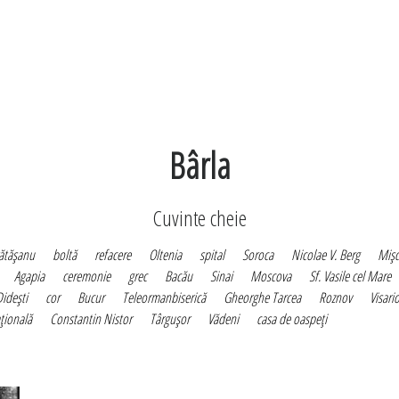
Bârla
Cuvinte cheie
ătăşanu
boltă
refacere
Oltenia
spital
Soroca
Nicolae V. Berg
Mişc
Agapia
ceremonie
grec
Bacău
Sinai
Moscova
Sf. Vasile cel Mare
Dideşti
cor
Bucur
Teleormanbiserică
Gheorghe Tarcea
Roznov
Visari
aţională
Constantin Nistor
Târguşor
Vădeni
casa de oaspeţi