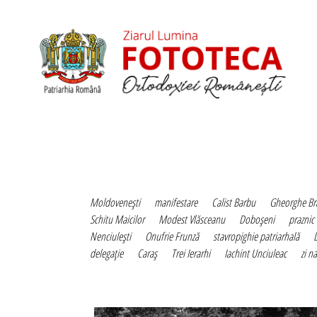
Moldoveneşti
manifestare
Calist Barbu
Gheorghe Br
Schitu Maicilor
Modest Vlăsceanu
Doboşeni
praznic
Nenciuleşti
Onufrie Frunză
stavropighie patriarhală
delegaţie
Caraş
Trei Ierarhi
Iachint Unciuleac
zi n