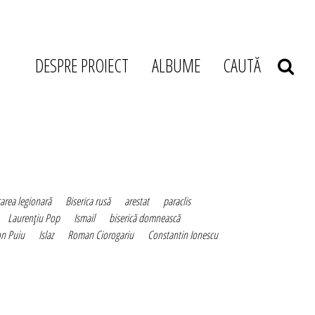
DESPRE PROIECT
ALBUME
CAUTĂ
area legionară
Biserica rusă
arestat
paraclis
Laurenţiu Pop
Ismail
biserică domnească
on Puiu
Islaz
Roman Ciorogariu
Constantin Ionescu