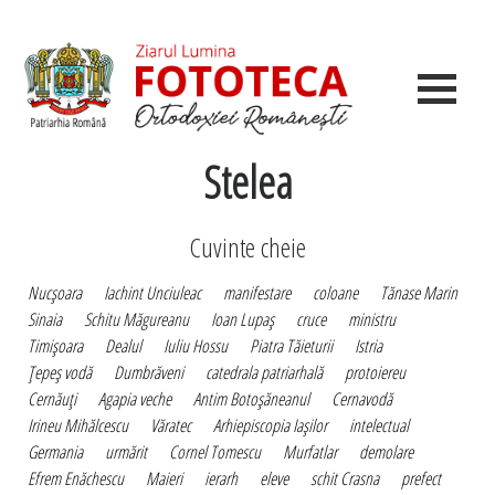
Stelea
Cuvinte cheie
Nucşoara
Iachint Unciuleac
manifestare
coloane
Tănase Marin
Sinaia
Schitu Măgureanu
Ioan Lupaş
cruce
ministru
Timişoara
Dealul
Iuliu Hossu
Piatra Tăieturii
Istria
Ţepeş vodă
Dumbrăveni
catedrala patriarhală
protoiereu
Cernăuţi
Agapia veche
Antim Botoşăneanul
Cernavodă
Irineu Mihălcescu
Văratec
Arhiepiscopia Iaşilor
intelectual
Germania
urmărit
Cornel Tomescu
Murfatlar
demolare
Efrem Enăchescu
Maieri
ierarh
eleve
schit Crasna
prefect