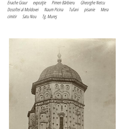
Enache Graur
expoziţie
Pimen Bărbieru
Gheorghe Netcu
Dosoftei al Moldovei
Naum Picina
Tufani
pisanie
Mera
cimitir
Satu Nou
Tg. Mureş