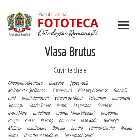
Vlasa Brutus
Cuvinte cheie
Gheorghe Stăiculescu
delegaţie
Ţepeş vodă
Melchisedec Ştefănescu
Călăreşeuca
cântăreţ bisericesc
funeralii
turlă
preoţi democraţi
veteran de război
Teleorman
monument
Stoeneşti
Sandu Tudor
Bărboi
Maguzzano
Sărindar
Izvoru Mare
undefined
ordinul „Mihai Viteazul”
preşedinte
Hangu
conac
Ploscoş
pomenire
Ioan Radu
Bucureşti
Malines
manifestare
Boroaia
Londra
căminul clerului
Armata
Vizirca
Dosoftei al Moldovei
Teleormanbiserică