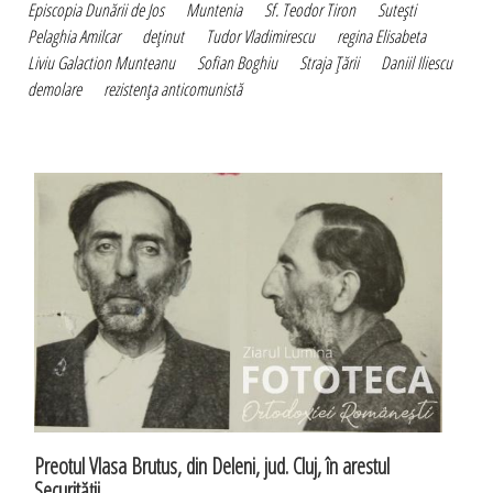
Episcopia Dunării de Jos
Muntenia
Sf. Teodor Tiron
Suteşti
Pelaghia Amilcar
deţinut
Tudor Vladimirescu
regina Elisabeta
Liviu Galaction Munteanu
Sofian Boghiu
Straja Ţării
Daniil Iliescu
demolare
rezistenţa anticomunistă
Preotul Vlasa Brutus, din Deleni, jud. Cluj, în arestul
Securităţii