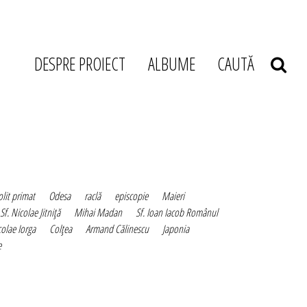
DESPRE PROIECT
ALBUME
CAUTĂ
lit primat
Odesa
raclă
episcopie
Maieri
Sf. Nicolae Jitniţă
Mihai Madan
Sf. Ioan Iacob Românul
olae Iorga
Colţea
Armand Călinescu
Japonia
e