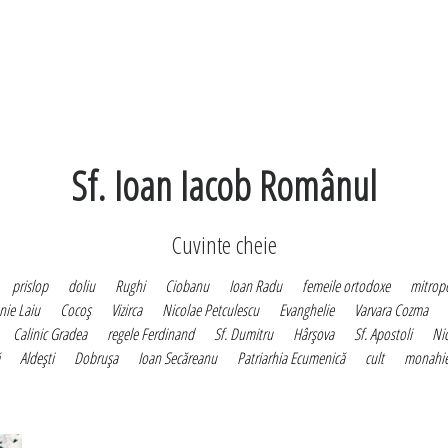
Sf. Ioan Iacob Românul
Cuvinte cheie
prislop
doliu
Rughi
Ciobanu
Ioan Radu
femeile ortodoxe
mitropo
nie Laiu
Cocoş
Vizirca
Nicolae Petculescu
Evanghelie
Varvara Cozma
Calinic Gradea
regele Ferdinand
Sf. Dumitru
Hârşova
Sf. Apostoli
Nic
Aldeşti
Dobruşa
Ioan Secăreanu
Patriarhia Ecumenică
cult
monahi