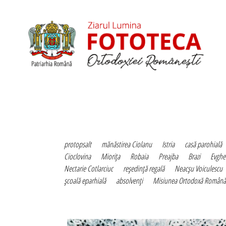
protopsalt
mănăstirea Ciolanu
Istria
casă parohială
Cioclovina
Mioriţa
Robaia
Preajba
Brazi
Evghe
Nectarie Cotlarciuc
reşedinţă regală
Neacşu Voiculescu
şcoală eparhială
absolvenţi
Misiunea Ortodoxă Română