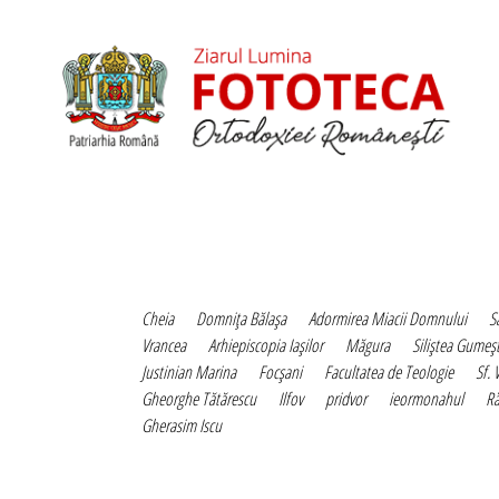
Cheia
Domniţa Bălaşa
Adormirea Miacii Domnului
S
Vrancea
Arhiepiscopia Iaşilor
Măgura
Siliştea Gumeşt
Justinian Marina
Focşani
Facultatea de Teologie
Sf. 
Gheorghe Tătărescu
Ilfov
pridvor
ieormonahul
Ră
Gherasim Iscu