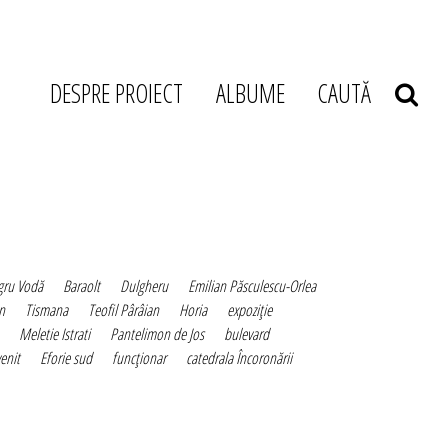
DESPRE PROIECT
ALBUME
CAUTĂ
gru Vodă
Baraolt
Dulgheru
Emilian Păsculescu-Orlea
n
Tismana
Teofil Pârâian
Horia
expoziţie
Meletie Istrati
Pantelimon de Jos
bulevard
enit
Eforie sud
funcţionar
catedrala Încoronării