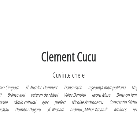
Clement Cucu
Cuvinte cheie
ava Cimpoca
Sf. Nicolae Domnesc
Transnistria
reşedinţă mitropolitană
Ne
i
Brâncoveni
veteran de război
Valea Danului
Izvoru Mare
Dintr-un lem
Vasile
cămin cultural
grec
prefect
Nicolae Andronescu
Constantin Sârbu
cătău
Dumitru Dogaru
Sf. Nicoară
ordinul „Mihai Viteazul”
Malines
rev